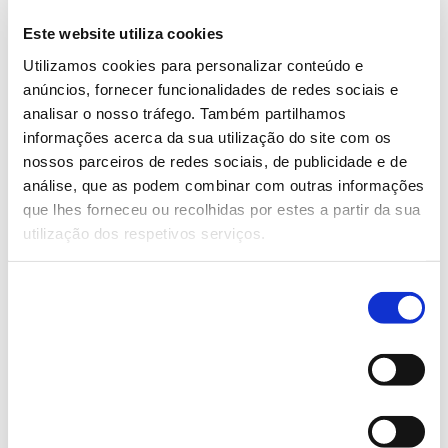
Compromete-se a obter dos
Este website utiliza cookies
subcontratados envolvidos na cadeia de
abastecimento que mantenham relações
Utilizamos cookies para personalizar conteúdo e
anúncios, fornecer funcionalidades de redes sociais e
comerciais com a EMPRESA o formulário de
analisar o nosso tráfego. Também partilhamos
aceitação assinado que confirme a plena
informações acerca da sua utilização do site com os
partilha e aceitação do presente Código de
nossos parceiros de redes sociais, de publicidade e de
Conduta;
análise, que as podem combinar com outras informações
que lhes forneceu ou recolhidas por estes a partir da sua
Compromete-se a promover o
utilização dos respetivos serviços.
cumprimento do Código de Conduta por todas
as partes envolvidas na cadeia de
Seleção
Necessários
de
abastecimento que se dedicam a relações
consentimento
comerciais com a EMPRESA.
Preferências
Código de conduta de Fornecedores
Estatísticas