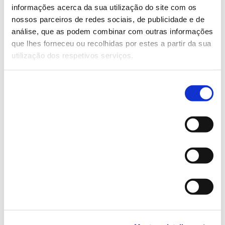
informações acerca da sua utilização do site com os
nossos parceiros de redes sociais, de publicidade e de
Pretendemos ser uma empresa líder, reconhecida
análise, que as podem combinar com outras informações
que lhes forneceu ou recolhidas por estes a partir da sua
pela qualidade das relações que estabelecemos e
utilização dos respetivos serviços.
dos serviços que fornecemos, destacando-nos pela
nossa inovação, qualidade e Sustentabilidade.
Seleção
Necessários
Os nossos Valores
de
consentimento
Preferências
Confiança
– Na nossa equipa e nos nossos
Estatísticas
parceiros.
Sustentabilidade
– Para um futuro melhor.
Inovação
– Para a melhoria contínua do negócio
Marketing
Qualidade
– Dos nossos processos e produtos.
Ética
– Para um negócio mais transparente.