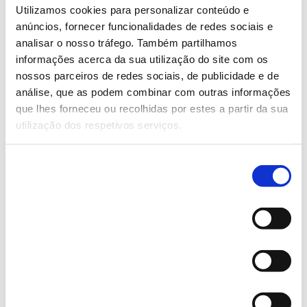
Utilizamos cookies para personalizar conteúdo e
Woven
anúncios, fornecer funcionalidades de redes sociais e
Bonded fabrics
analisar o nosso tráfego. Também partilhamos
informações acerca da sua utilização do site com os
nossos parceiros de redes sociais, de publicidade e de
análise, que as podem combinar com outras informações
que lhes forneceu ou recolhidas por estes a partir da sua
utilização dos respetivos serviços.
Técnicas que usamos:
Seleção
Necessários
de
consentimento
Complex embroidery
Preferências
Digital Printing
All-over Printing
UV Printing
Estatísticas
Laser Printing
Sequins/Beads Embroidery
Marketing