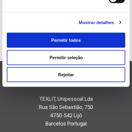
Transfers
Sublimation
High Frequency
Mostrar detalhes
Garment dyeing
Destroy
Permitir todos
Hybrid
Bonding
Permitir seleção
Rejeitar
TEXLIT, Unipessoal Lda
Rua São Sebastião, 750
4750-542 Lijó
Barcelos Portugal