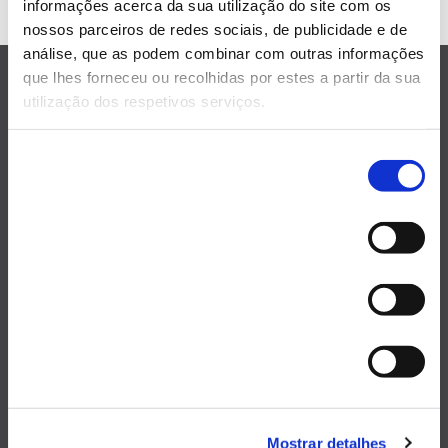
informações acerca da sua utilização do site com os
nossos parceiros de redes sociais, de publicidade e de
análise, que as podem combinar com outras informações
que lhes forneceu ou recolhidas por estes a partir da sua
utilização dos respetivos serviços.
Seleção
TEXLIT, Unipessoal Lda
Necessários
de
Rua São Sebastião, 750
consentimento
4750-542 Lijó
Preferências
Barcelos Portugal
Estatísticas
+351 304 500 750
Marketing
Chamada com custo para a rede nómada segundo o tarifário subscrito.
geral@texlit.pt
Mostrar detalhes