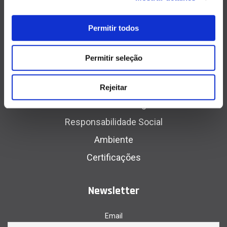
Menu
Permitir todos
Home
Permitir seleção
Sobre nós
Produção
Rejeitar
Política Gestão Integrada
Responsabilidade Social
Ambiente
Certificações
Newsletter
Email